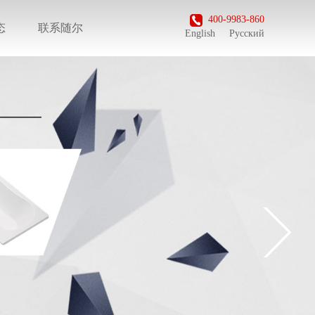
400-9983-860
态
联系随尔
English
Русский